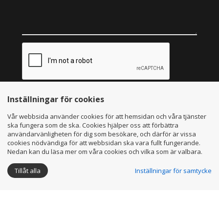
Skicka
Inställningar för cookies
Vår webbsida använder cookies för att hemsidan och våra tjänster
ska fungera som de ska. Cookies hjälper oss att förbättra
Intresserad av att hyra?
användarvänligheten för dig som besökare, och därför är vissa
cookies nödvändiga för att webbsidan ska vara fullt fungerande.
Nedan kan du läsa mer om våra cookies och vilka som är valbara.
GÖTEBORG - KUNGSBACKA - VARBERG
Ring eller maila oss:
Tillåt alla
Inställningar för samtycke
0760-80 08 80 & 0768-84 48 14
boka@hyrozon.se
Hyr en Ozoneair idag för att slippa unken och